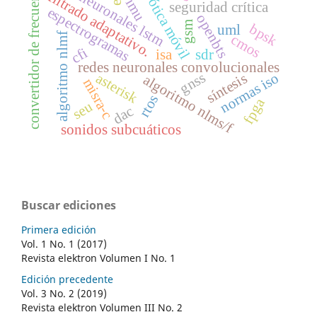
redes neuronales lstm
convertidor de frecuencia
robótica móvil
filtrado adaptativo.
imu
seguridad crítica
espectrogramas
openbts
gsm
bpsk
uml
algoritmo nlmf
cmos
cfi
isa
sdr
redes neuronales convolucionales
gnss
normas iso
asterisk
síntesis
algoritmo nlms/f
misra-c
rtos
fpga
seu
dac
sonidos subcuáticos
Buscar ediciones
Primera edición
Vol. 1 No. 1 (2017)
Revista elektron Volumen I No. 1
Edición precedente
Vol. 3 No. 2 (2019)
Revista elektron Volumen III No. 2