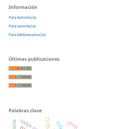
Información
Para lectores/as
Para autores/as
Para bibliotecarios/as
Últimas publicaciones
Palabras clave
esp32
prng